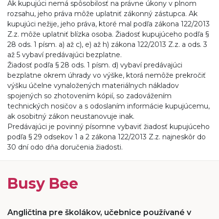
Ak kupujúci nemá spôsobilosť na právne úkony v plnom
rozsahu, jeho práva môže uplatniť zákonný zástupca. Ak
kupujúci nežije, jeho práva, ktoré mal podľa zákona 122/2013
Z.z. môže uplatniť blízka osoba. Žiadosť kupujúceho podľa §
28 ods. 1 písm. a) až c), e) až h) zákona 122/2013 Z.z. a ods. 3
až 5 vybaví predávajúci bezplatne.
Žiadosť podľa § 28 ods. 1 písm. d) vybaví predávajúci
bezplatne okrem úhrady vo výške, ktorá nemôže prekročiť
výšku účelne vynaložených materiálnych nákladov
spojených so zhotovením kópií, so zadovážením
technických nosičov a s odoslaním informácie kupujúcemu,
ak osobitný zákon neustanovuje inak.
Predávajúci je povinný písomne vybaviť žiadosť kupujúceho
podľa § 29 odsekov 1 a 2 zákona 122/2013 Z.z. najneskôr do
30 dní odo dňa doručenia žiadosti.
Busy Bee
Angličtina pre školákov, učebnice používané v