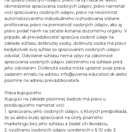
na opravu osobných údajov, právo na vymazanie, alebo
obmedzenie spracúvania osobných údajov, právo namietať
voči spracúvaniu osobných údajov, právo na neúčinnosť
automatizovaného individuálneho rozhodovania vrátane
profilovania, právo na prenosnosť osobných údajov, ako aj
právo podať návrh na začatie konania dozornému orgánu. V
prípade, ak prevádzkovateľ spracúva osobné údaje na
základe súhlasu dotknutej osoby, dotknutá osoba má právo
kedykoľvek svoj súhlas so spracúvaním osobných údajov
odvolať. Odvolanie súhlasu nemá vplyv na zákonnosť
spracúvania osobných údajov založeného na súhlase pred
jeho odvolaním. Dotknutá osoba môže uplatniť svoje práva
zaslaním emailu na adresu: info@juvenia-education.sk alebo
písomne na adresu prevádzkovateľa.
Práva kupujúceho
Kupujúci na základe písomnej žiadosti má právo u
predávajúceho namietať voči
1. spracúvaniu jeho osobných údajov, o ktorých predpokladá,
že sú alebo budú spracúvané na účely priameho
marketingu bez jeho súhlasu a žiadať ich likvidáciu,
2. využívaniu osobných údajov uvedených v § 10 ods. 3