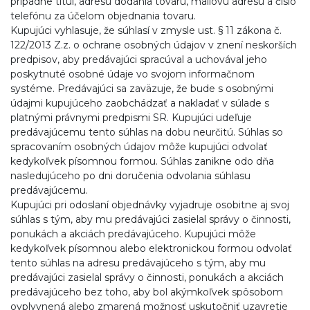
prípadne titul, adresu dodania tovaru, mailovú adresu a číslo
telefónu za účelom objednania tovaru.
Kupujúci vyhlasuje, že súhlasí v zmysle ust. § 11 zákona č.
122/2013 Z.z. o ochrane osobných údajov v znení neskorších
predpisov, aby predávajúci spracúval a uchovával jeho
poskytnuté osobné údaje vo svojom informačnom
systéme. Predávajúci sa zaväzuje, že bude s osobnými
údajmi kupujúceho zaobchádzať a nakladať v súlade s
platnými právnymi predpismi SR. Kupujúci udeľuje
predávajúcemu tento súhlas na dobu neurčitú. Súhlas so
spracovaním osobných údajov môže kupujúci odvolať
kedykoľvek písomnou formou. Súhlas zanikne odo dňa
nasledujúceho po dni doručenia odvolania súhlasu
predávajúcemu.
Kupujúci pri odoslaní objednávky vyjadruje osobitne aj svoj
súhlas s tým, aby mu predávajúci zasielal správy o činnosti,
ponukách a akciách predávajúceho. Kupujúci môže
kedykoľvek písomnou alebo elektronickou formou odvolať
tento súhlas na adresu predávajúceho s tým, aby mu
predávajúci zasielal správy o činnosti, ponukách a akciách
predávajúceho bez toho, aby bol akýmkoľvek spôsobom
ovplyvnená alebo zmarená možnosť uskutočniť uzavretie