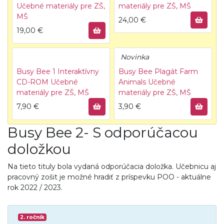
Učebné materiály pre ZŠ,
materiály pre ZŠ, MŠ
MŠ
24,00
€
19,00
€
Novinka
Busy Bee 1 Interaktívny
Busy Bee Plagát Farm
CD-ROM
Učebné
Animals
Učebné
materiály pre ZŠ, MŠ
materiály pre ZŠ, MŠ
7,90
€
3,90
€
Busy Bee 2- S odporúčacou
doložkou
Na tieto tituly bola vydaná odporúčacia doložka. Učebnicu aj
pracovný zošit je možné hradiť z príspevku POO - aktuálne
rok 2022 / 2023.
2. ročník