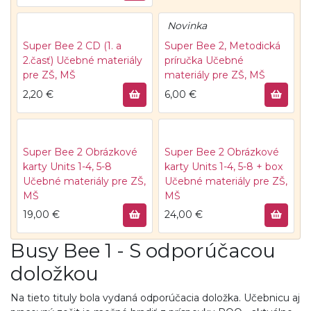
Novinka
Super Bee 2 CD (1. a
Super Bee 2, Metodická
2.časť)
Učebné materiály
príručka
Učebné
pre ZŠ, MŠ
materiály pre ZŠ, MŠ
2,20
€
6,00
€
Super Bee 2 Obrázkové
Super Bee 2 Obrázkové
karty Units 1-4, 5-8
karty Units 1-4, 5-8 + box
Učebné materiály pre ZŠ,
Učebné materiály pre ZŠ,
MŠ
MŠ
19,00
€
24,00
€
Busy Bee 1 - S odporúčacou
doložkou
Na tieto tituly bola vydaná odporúčacia doložka. Učebnicu aj