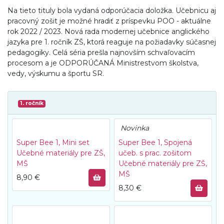
Na tieto tituly bola vydaná odporúčacia doložka. Učebnicu aj
pracovný zošit je možné hradiť z príspevku POO - aktuálne
rok 2022 / 2023. Nová rada modernej učebnice anglického
jazyka pre 1. ročník ZŠ, ktorá reaguje na požiadavky súčasnej
pedagogiky. Celá séria prešla najnovším schvaľovacím
procesom a je ODPORÚČANÁ Ministrestvom školstva,
vedy, výskumu a športu SR.
1. ročník
Novinka
Super Bee 1, Mini set
Super Bee 1, Spojená
Učebné materiály pre ZŠ,
učeb. s prac. zošitom
MŠ
Učebné materiály pre ZŠ,
MŠ
8,90
€
8,30
€