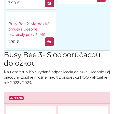
3,90
€
Busy Bee 2, Metodická
príručka
Učebné
materiály pre ZŠ, MŠ
1,90
€
Busy Bee 3- S odporúčacou
doložkou
Na tieto tituly bola vydaná odporúčacia doložka. Učebnicu aj
pracovný zošit je možné hradiť z príspevku POO - aktuálne
rok 2022 / 2023.
3. ročník