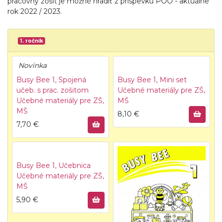
pracovný zošit je možné hradiť z príspevku POO - aktuálne
rok 2022 / 2023.
1. ročník
Novinka
Busy Bee 1, Spojená
Busy Bee 1, Mini set
učeb. s prac. zošitom
Učebné materiály pre ZŠ,
Učebné materiály pre ZŠ,
MŠ
MŠ
8,10
€
7,70
€
Busy Bee 1, Učebnica
Učebné materiály pre ZŠ,
MŠ
5,90
€