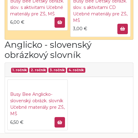
Busy Bee Detský obrázk.
Busy Bee Detský obrázk.
slov. s aktivitami
Učebné
slov. s aktivitami CD
materiály pre ZŠ, MŠ
Učebné materiály pre ZŠ,
MŠ
6,00
€
3,00
€
Anglicko - slovenský
obrázkový slovník
1. ročník
2. ročník
3. ročník
4. ročník
Busy Bee Anglicko-
slovenský obrázk. slovník
Učebné materiály pre ZŠ,
MŠ
6,50
€