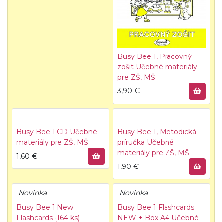
Busy Bee 1, Pracovný
zošit
Učebné materiály
pre ZŠ, MŠ
3,90
€
Busy Bee 1 CD
Učebné
Busy Bee 1, Metodická
materiály pre ZŠ, MŠ
príručka
Učebné
materiály pre ZŠ, MŠ
1,60
€
1,90
€
Novinka
Novinka
Busy Bee 1 New
Busy Bee 1 Flashcards
Flashcards (164 ks)
NEW + Box A4
Učebné