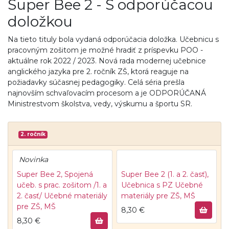
Super Bee 2 - S odporúčacou
doložkou
Na tieto tituly bola vydaná odporúčacia doložka. Učebnicu s
pracovným zošitom je možné hradiť z príspevku POO -
aktuálne rok 2022 / 2023. Nová rada modernej učebnice
anglického jazyka pre 2. ročník ZŠ, ktorá reaguje na
požiadavky súčasnej pedagogiky. Celá séria prešla
najnovším schvaľovacím procesom a je ODPORÚČANÁ
Ministrestvom školstva, vedy, výskumu a športu SR.
2. ročník
Novinka
Super Bee 2, Spojená
Super Bee 2 (1. a 2. časť),
učeb. s prac. zošitom /1. a
Učebnica s PZ
Učebné
2. časť/
Učebné materiály
materiály pre ZŠ, MŠ
pre ZŠ, MŠ
8,30
€
8,30
€