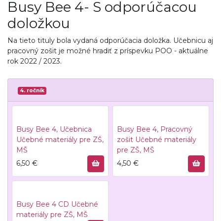
Busy Bee 4- S odporúčacou
doložkou
Na tieto tituly bola vydaná odporúčacia doložka. Učebnicu aj
pracovný zošit je možné hradiť z príspevku POO - aktuálne
rok 2022 / 2023.
4. ročník
Busy Bee 4, Učebnica
Busy Bee 4, Pracovný
Učebné materiály pre ZŠ,
zošit
Učebné materiály
MŠ
pre ZŠ, MŠ
6,50
€
4,50
€
Busy Bee 4 CD
Učebné
materiály pre ZŠ, MŠ